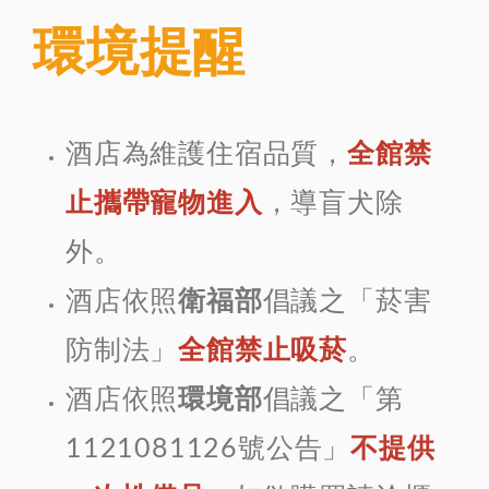
環境提醒
酒店為維護住宿品質，
全館禁
止攜帶寵物進入
，導盲犬除
外。
酒店依照
衛福部
倡議之「菸害
防制法」
全館禁止吸菸
。
酒店依照
環境部
倡議之「第
1121081126號公告」
不提供