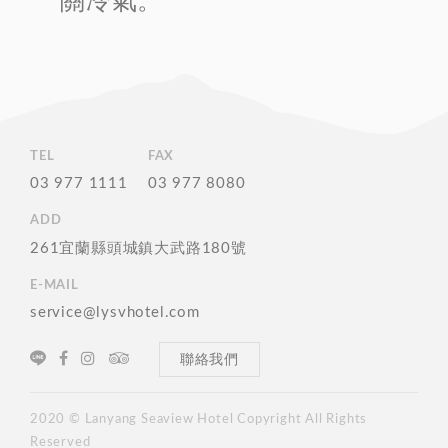
關冷氣。
TEL
FAX
03 977 1111
03 977 8080
ADD
261宜蘭縣頭城鎮大武路180號
E-MAIL
service@lysvhotel.com
聯絡我們
2020 © Lanyang Seaview Hotel Copyright All Rights
Reserved