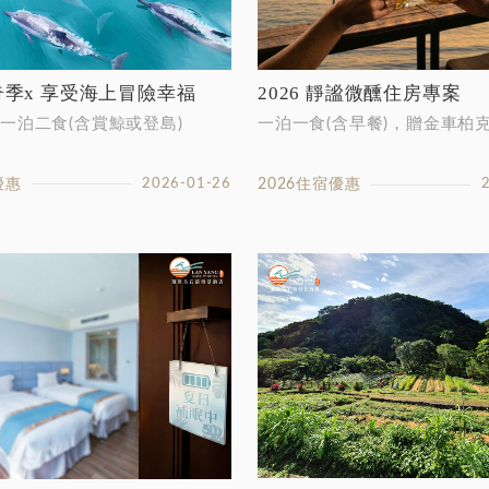
鯨奇季x 享受海上冒險幸福
2026 靜謐微醺住房專案
一泊二食(含賞鯨或登島)
一泊一食(含早餐)，贈金車柏
優惠
2026-01-26
2026住宿優惠