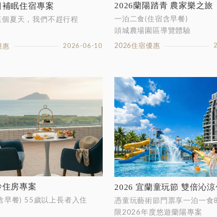
2026蘭陽踏青 農家樂之旅
夏日補眠住宿專案
一泊二食(住宿含早餐)
這個夏天，我們不趕行程
頭城農場園區導覽體驗
...
2026住宿優惠
優惠
2026-06-10
樂齡住房專案
2026 宜蘭童玩節 雙倍沁
含早餐) 55歲以上長者入住
憑童玩藝術節門票享一泊一食8
限2026年度悠遊蘭陽專案