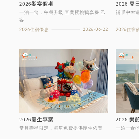
2026饗宴假期
2026 
一泊一食，午餐升級 宜蘭櫻桃鴨套餐 乙
補眠中💤
客
...
2026住宿優惠
2026-06-22
2026住宿
2026慶生專案
2026 
當月壽星限定，每房免費提供慶生佈置
一泊一食(