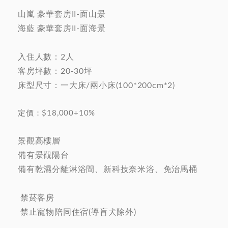
山嵐 豪華套房II-面山景
海藍 豪華套房II-面海景
入住人數：2人
客房坪數：20-30坪
床型尺寸：一大床/兩小床(100*200cm*2)
定價：$18,000+10%
景觀高樓層
備有景觀陽台
備有乾濕分離淋浴間、新科技奈米浴、免治馬桶
禁菸客房
禁止寵物陪同住宿(導盲犬除外)